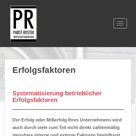
S
k
i
p
TOGGLE
t
o
m
a
i
n
Erfolgsfaktoren
c
o
n
Systematisierung betrieblicher
t
Erfolgsfaktoren
e
n
t
D
er Erfolg oder Mißerfolg Ihres Unternehmens wird
auch durch viele zum Teil nicht direkt zahlenmäßig
messbare interne und externe Faktoren beeinflusst.