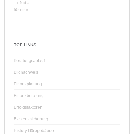
++ Nutzen Sie unser Kontaktformular
für eine unverbindliche Erstberatung ++
TOP LINKS
Beratungsablauf
Bildnachweis
Finanzplanung
Finanzberatung
Erfolgsfaktoren
Existenzsicherung
History Bürogebäude