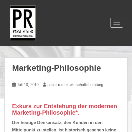
S
k
i
p
TOGGLE
t
o
m
a
i
n
Marketing-Philosophie
c
o
n
Juli 10, 2019
pabst-rostek wirtschaftsberatung
t
e
n
Exkurs zur Entstehung der modernen
t
Marketing-Philosophie*
.
Der heutige Denkansatz, den Kunden in den
Mittelpunkt zu stellen, ist historisch gesehen keine