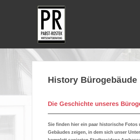
S
k
i
p
t
o
m
a
i
n
c
History Bürogebäude
o
n
t
Die Geschichte unseres Büro
e
n
t
Sie finden hier ein paar historische Foto
Gebäudes zeigen, in dem sich unser Unter
komplett sanierten Stadtresidenz Ambassa